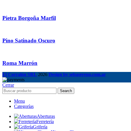
Pietra Borgoña Marfil
Pino Satinado Oscuro
Roma Marrón
El Corralón SRL
2026
Design by sebasereno.com.ar
Cerrar
Search
Menu
Categorías
Aberturas
Ferretería
Grifería