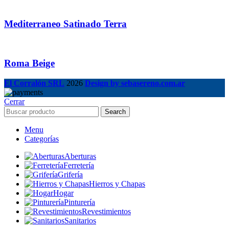
Mediterraneo Satinado Terra
Roma Beige
El Corralón SRL
2026
Design by sebasereno.com.ar
Cerrar
Search
Menu
Categorías
Aberturas
Ferretería
Grifería
Hierros y Chapas
Hogar
Pinturería
Revestimientos
Sanitarios