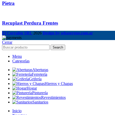
Pietra
Recuplast Perdura Frentes
El Corralón SRL
2026
Design by sebasereno.com.ar
Cerrar
Search
Menu
Categorías
Aberturas
Ferretería
Grifería
Hierros y Chapas
Hogar
Pinturería
Revestimientos
Sanitarios
Inicio