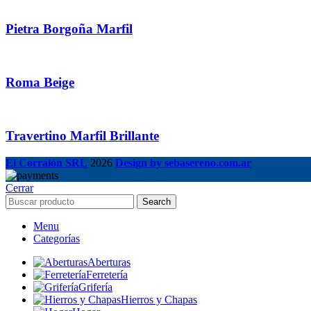
Pietra Borgoña Marfil
Roma Beige
Travertino Marfil Brillante
El Corralón SRL
2026
Design by sebasereno.com.ar
Cerrar
Search
Menu
Categorías
Aberturas
Ferretería
Grifería
Hierros y Chapas